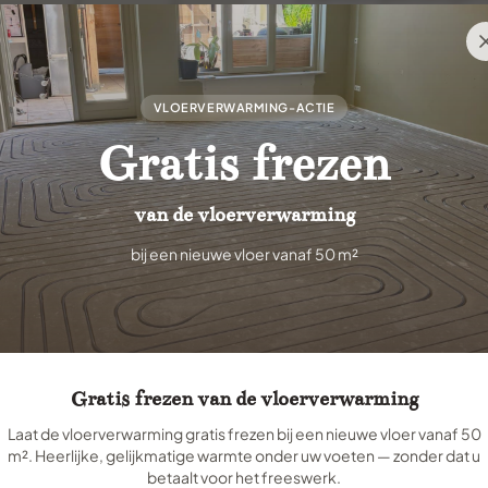
Bekijk de volledige col
VLOERVERWARMING-ACTIE
Gratis frezen
van de vloerverwarming
bij een nieuwe vloer vanaf 50 m²
Gratis frezen van de vloerverwarming
Laat de vloerverwarming gratis frezen bij een nieuwe vloer vanaf 50
m². Heerlijke, gelijkmatige warmte onder uw voeten — zonder dat u
betaalt voor het freeswerk.