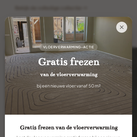
Bekijk de volledige collectie
Sfeerbeelden uit deze collectie
VLOERVERWARMING-ACTIE
Gratis frezen
van de vloerverwarming
bij een nieuwe vloer vanaf 50 m²
Gratis frezen van de vloerverwarming