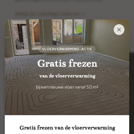
Bekijk de volledige collectie
Sfeerbeelden uit deze collectie
VLOERVERWARMING-ACTIE
Gratis frezen
van de vloerverwarming
bij een nieuwe vloer vanaf 50 m²
Gratis frezen van de vloerverwarming