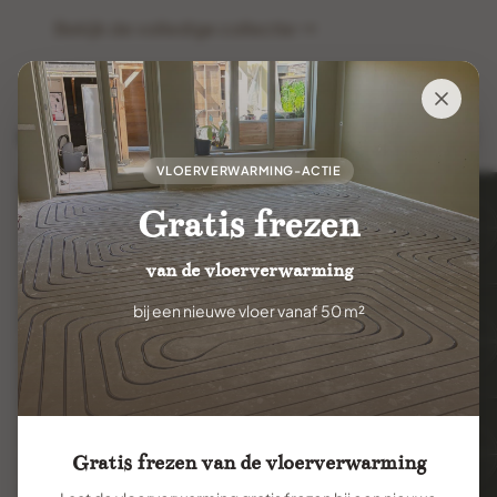
Bekijk de volledige collectie
Sfeerbeelden uit deze collectie
VLOERVERWARMING-ACTIE
Gratis frezen
van de vloerverwarming
bij een nieuwe vloer vanaf 50 m²
Gratis frezen van de vloerverwarming