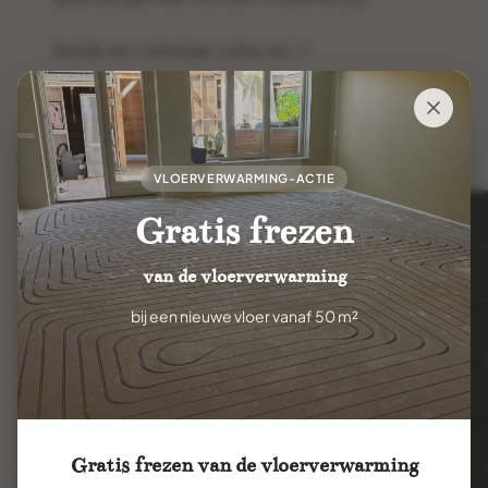
Bekijk de volledige collectie
Sfeerbeelden uit deze collectie
VLOERVERWARMING-ACTIE
Gratis frezen
van de vloerverwarming
bij een nieuwe vloer vanaf 50 m²
Gratis frezen van de vloerverwarming