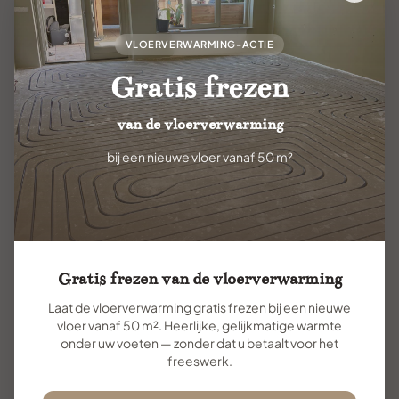
VLOERVERWARMING-ACTIE
Gratis frezen
van de vloerverwarming
bij een nieuwe vloer vanaf 50 m²
Gratis frezen van de vloerverwarming
Laat de vloerverwarming gratis frezen bij een nieuwe
vloer vanaf 50 m². Heerlijke, gelijkmatige warmte
onder uw voeten — zonder dat u betaalt voor het
freeswerk.