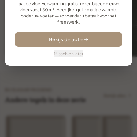
Laat de vloerverwarming gratis frezen bij een nieuwe
vloer vanaf 50 m². Heerlijke, gelijkmatige warmte
onder uw voeten — zonder dat u betaalt voor het
freeswerk.
Bekijk de actie
Misschien later
BIJ ELKAAR PASSEND
Bekijk alles
Andere tegels in deze serie