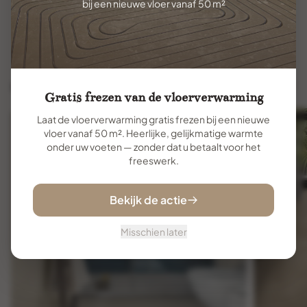
bij een nieuwe vloer vanaf 50 m²
Bekijk de volledige collectie
Sfeerbeelden uit deze collectie
Gratis frezen van de vloerverwarming
Laat de vloerverwarming gratis frezen bij een nieuwe
vloer vanaf 50 m². Heerlijke, gelijkmatige warmte
onder uw voeten — zonder dat u betaalt voor het
freeswerk.
Bekijk de actie
Misschien later