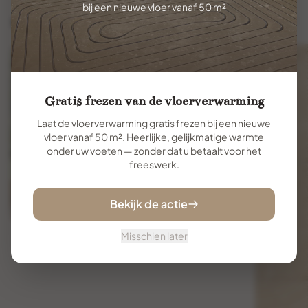
bij een nieuwe vloer vanaf 50 m²
Sfeerbeelden uit deze collectie
Gratis frezen van de vloerverwarming
Laat de vloerverwarming gratis frezen bij een nieuwe
vloer vanaf 50 m². Heerlijke, gelijkmatige warmte
onder uw voeten — zonder dat u betaalt voor het
freeswerk.
Bekijk de actie
Misschien later