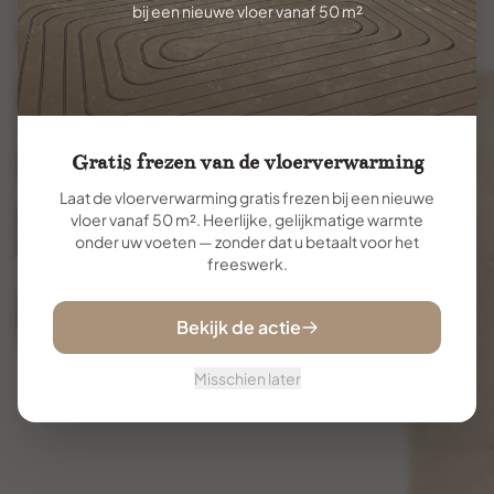
bij een nieuwe vloer vanaf 50 m²
Sfeerbeelden uit deze collectie
Gratis frezen van de vloerverwarming
Laat de vloerverwarming gratis frezen bij een nieuwe
vloer vanaf 50 m². Heerlijke, gelijkmatige warmte
onder uw voeten — zonder dat u betaalt voor het
freeswerk.
Bekijk de actie
Misschien later