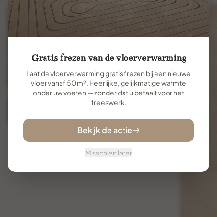
Gratis frezen van de vloerverwarming
Laat de vloerverwarming gratis frezen bij een nieuwe
vloer vanaf 50 m². Heerlijke, gelijkmatige warmte
onder uw voeten — zonder dat u betaalt voor het
freeswerk.
Bekijk de actie
Misschien later