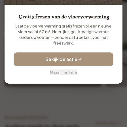
Gratis frezen van de vloerverwarming
Laat de vloerverwarming gratis frezen bij een nieuwe
vloer vanaf 50 m². Heerlijke, gelijkmatige warmte
onder uw voeten — zonder dat u betaalt voor het
freeswerk.
Bekijk de actie
Misschien later
BIJ ELKAAR PASSEND
Bekijk alles
Andere tegels in deze serie