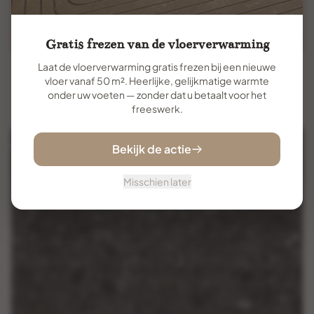
Gratis frezen van de vloerverwarming
Laat de vloerverwarming gratis frezen bij een nieuwe
Ariana Pleinair - Dorica Crema
vloer vanaf 50 m². Heerlijke, gelijkmatige warmte
5 formaten
onder uw voeten — zonder dat u betaalt voor het
freeswerk.
Betonlook
Bekijk de actie
Misschien later