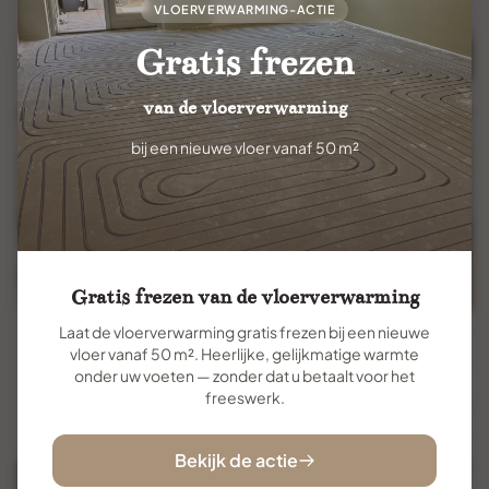
VLOERVERWARMING-ACTIE
Gratis frezen
12 tegels
van de vloerverwarming
bij een nieuwe vloer vanaf 50 m²
Gratis frezen van de vloerverwarming
Laat de vloerverwarming gratis frezen bij een nieuwe
Bistrot
vloer vanaf 50 m². Heerlijke, gelijkmatige warmte
onder uw voeten — zonder dat u betaalt voor het
Bekijk collectie
freeswerk.
Bekijk de actie
10 tegels