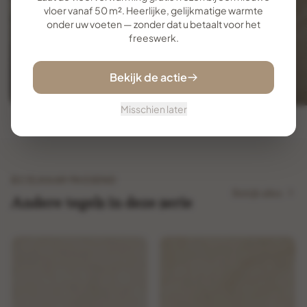
vloer vanaf 50 m². Heerlijke, gelijkmatige warmte
onder uw voeten — zonder dat u betaalt voor het
freeswerk.
Bekijk de actie
Misschien later
BIJ ELKAAR PASSEND
Bekijk alles
Andere tegels in deze serie