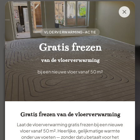
Bekijk de volledige collectie
VLOERVERWARMING-ACTIE
Sfeerbeelden uit deze collectie
Gratis frezen
van de vloerverwarming
bij een nieuwe vloer vanaf 50 m²
Gratis frezen van de vloerverwarming
Laat de vloerverwarming gratis frezen bij een nieuwe
vloer vanaf 50 m². Heerlijke, gelijkmatige warmte
onder uw voeten — zonder dat u betaalt voor het