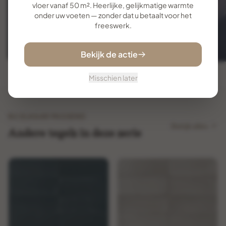
vloer vanaf 50 m². Heerlijke, gelijkmatige warmte
onder uw voeten — zonder dat u betaalt voor het
freeswerk.
Bekijk de actie
Misschien later
BIJ ELKAAR PASSEND
Bekijk alles
Andere tegels in deze serie