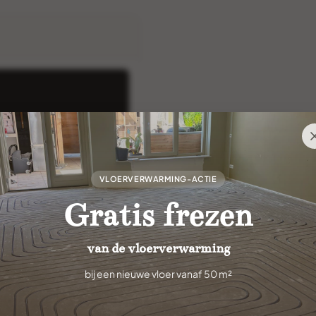
VLOERVERWARMING-ACTIE
Gratis frezen
van de vloerverwarming
bij een nieuwe vloer vanaf 50 m²