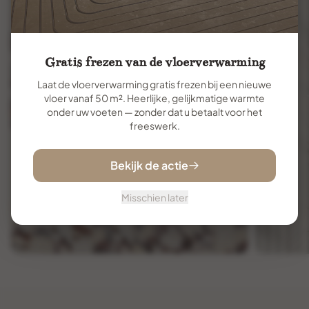
Gratis frezen van de vloerverwarming
Laat de vloerverwarming gratis frezen bij een nieuwe
vloer vanaf 50 m². Heerlijke, gelijkmatige warmte
onder uw voeten — zonder dat u betaalt voor het
freeswerk.
Bekijk de actie
Misschien later