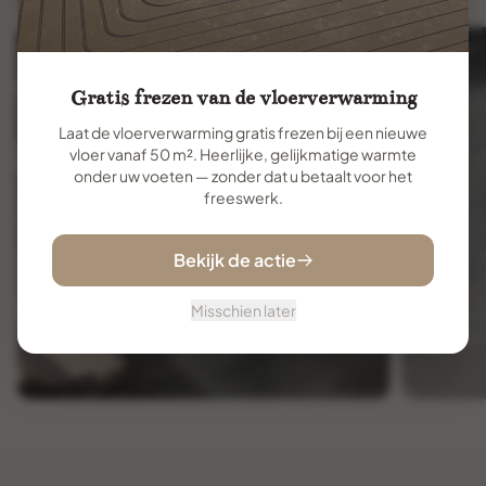
Gratis frezen van de vloerverwarming
Laat de vloerverwarming gratis frezen bij een nieuwe
vloer vanaf 50 m². Heerlijke, gelijkmatige warmte
onder uw voeten — zonder dat u betaalt voor het
freeswerk.
Bekijk de actie
Misschien later