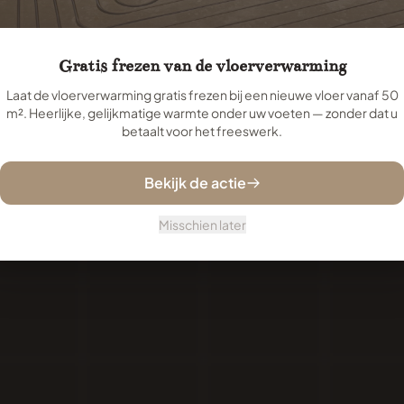
verbouwingsstress?
Gratis frezen van de vloerverwarming
fspraak in onze showroom
Vraag een vrijblijvende
Laat de vloerverwarming gratis frezen bij een nieuwe vloer vanaf 50
m². Heerlijke, gelijkmatige warmte onder uw voeten — zonder dat u
betaalt voor het freeswerk.
Bekijk de actie
Misschien later