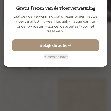
Gratis frezen van de vloerverwarming
Laat de vloerverwarming gratis frezen bij een nieuwe
vloer vanaf 50 m². Heerlijke, gelijkmatige warmte
onder uw voeten — zonder dat u betaalt voor het
freeswerk.
Bekijk de actie
Misschien later
BIJ ELKAAR PASSEND
Bekijk alles
Andere tegels in deze serie