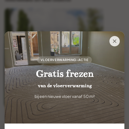
VLOERVERWARMING-ACTIE
Gratis frezen
van de vloerverwarming
bij een nieuwe vloer vanaf 50 m²