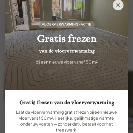
oppervlakken met een breed scala aan
kleuren en materialen voor veelzijdige
oplossingen.
VLOERVERWARMING-ACTIE
Bekijk de volledige collectie
Gratis frezen
van de vloerverwarming
Sfeerbeelden uit deze collectie
bij een nieuwe vloer vanaf 50 m²
Gratis frezen van de vloerverwarming
Laat de vloerverwarming gratis frezen bij een nieuwe
vloer vanaf 50 m². Heerlijke, gelijkmatige warmte
onder uw voeten — zonder dat u betaalt voor het
freeswerk.