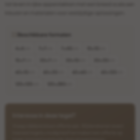
tot leven in rijke oppervlakken met een breed scala aan
kleuren en materialen voor veelzijdige oplossingen.
Beschikbare formaten
4×4
cm
7×7
cm
7×40
cm
10×10
cm
15×7
cm
30×7
cm
30×10
cm
30×30
cm
60×10
cm
60×30
cm
60×60
cm
60×120
cm
120×120
cm
120×280
cm
Interesse in deze tegel?
Vraag vrijblijvend een offerte aan. Wij berekenen exact
hoeveel tegels u nodig heeft en maken een offerte op
maat, inclusief eventuele vloerverwarming en