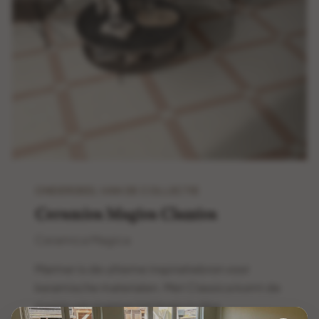
ONDERDEEL VAN DE COLLECTIE
Ceramica Magica Classica
Ceramica Magica
Marmer is de ultieme inspiratiebron voor
keramische materialen. Met Classica komt de
magie van marmer tot leven in rijke