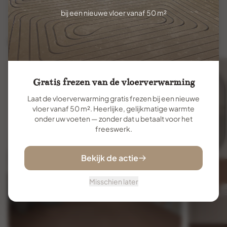
bij een nieuwe vloer vanaf 50 m²
Sfeerbeelden uit deze collectie
Gratis frezen van de vloerverwarming
Laat de vloerverwarming gratis frezen bij een nieuwe
vloer vanaf 50 m². Heerlijke, gelijkmatige warmte
onder uw voeten — zonder dat u betaalt voor het
freeswerk.
Bekijk de actie
Misschien later