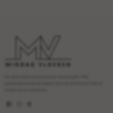
Uw specialist voor premium vloertegels. Met
jarenlange ervaring helpen wij u de perfecte vloer te
vinden en te realiseren.