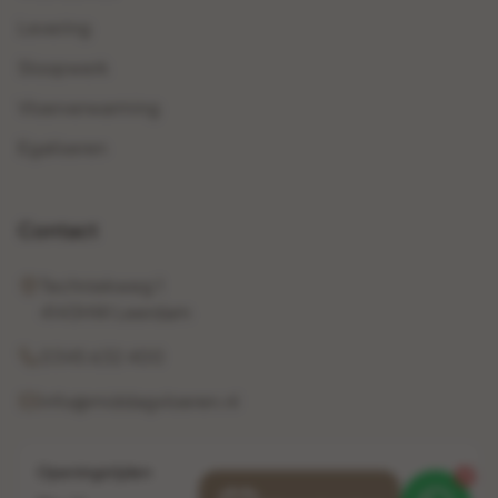
Levering
Sloopwerk
Vloerverwarming
Egaliseren
Contact
Techniekweg 1
4143HW Leerdam
0345 632 400
info@middagvloeren.nl
Openingstijden
1