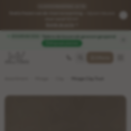
VLOERVERWARMING-ACTIE
Gratis frezen van de vloerverwarming
— bij een nieuwe
vloer vanaf 50 m².
Bekijk de actie
Tijdens de bouwvak gewoon geopend
.
BOUWVAK 2026
Afspraak plannen
Offerte
Assortiment
Mirage
Clay
Mirage Clay Trust