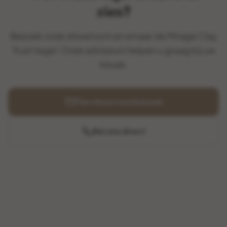
zien?
Bezoek onze showroom en ervaar de Mirage Clay
Trust tegel. Onze adviseurs helpen u graag bij uw
keuze.
Plan showroombezoek
Bel ons direct