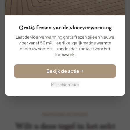
Mirage
Mirage is een Italiaanse leverancier die zich
Gratis frezen van de vloerverwarming
focuseert op het gehele plaatje. Hun slogan
"Inspiring better living" is hiervan een reflectie.
Laat de vloerverwarming gratis frezen bij een nieuwe
vloer vanaf 50 m². Heerlijke, gelijkmatige warmte
Met 50 jaar ervaring onder de riem hebben zij
onder uw voeten — zonder dat u betaalt voor het
zich gefocust op de moderniserin...
freeswerk.
Bekijk de volledige collectie
Bekijk de actie
Misschien later
PERSOONLIJK ADVIES
Wilt u deze tegel in het echt