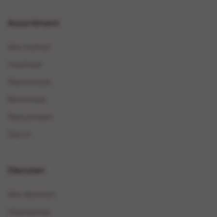
Assortiment
Alle merken
Houtlook
Marmerlook
Betonlook
Natuursteen
Decor
Diensten
Alle diensten
Vloeradvies