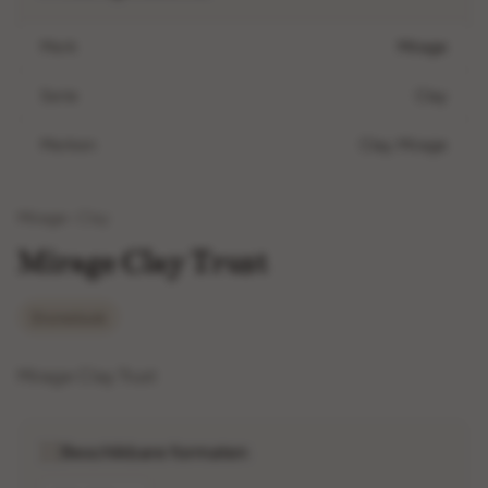
Merk
Mirage
Serie
Clay
Merken
Clay, Mirage
•
Mirage
Clay
Mirage Clay Trust
Stonelook
Mirage Clay Trust
Beschikbare formaten