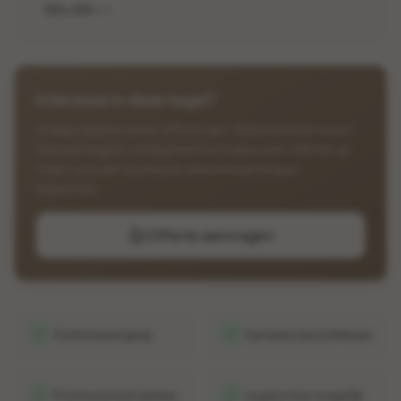
120×120
cm
Interesse in deze tegel?
Vraag vrijblijvend een offerte aan. Wij berekenen exact
hoeveel tegels u nodig heeft en maken een offerte op
maat, inclusief eventuele vloerverwarming en
legservice.
Offerte aanvragen
Gratis bezorging
Samples beschikbaar
Professioneel advies
Legservice mogelijk