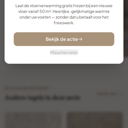
Laat de vloerverwarming gratis frezen bij een nieuwe
vloer vanaf 50 m². Heerlijke, gelijkmatige warmte
onder uw voeten — zonder dat u betaalt voor het
freeswerk.
Bekijk de actie
Misschien later
BIJ ELKAAR PASSEND
Bekijk alles
Andere tegels in deze serie