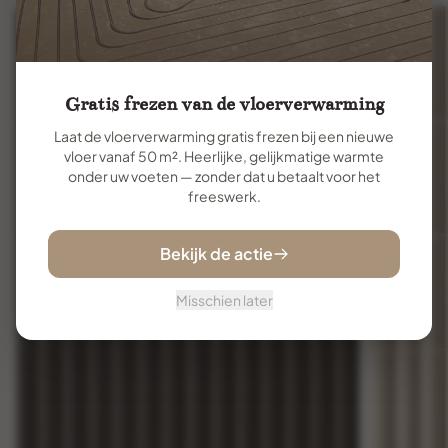
Gratis frezen van de vloerverwarming
Laat de vloerverwarming gratis frezen bij een nieuwe
vloer vanaf 50 m². Heerlijke, gelijkmatige warmte
onder uw voeten — zonder dat u betaalt voor het
freeswerk.
Bekijk de actie
Misschien later