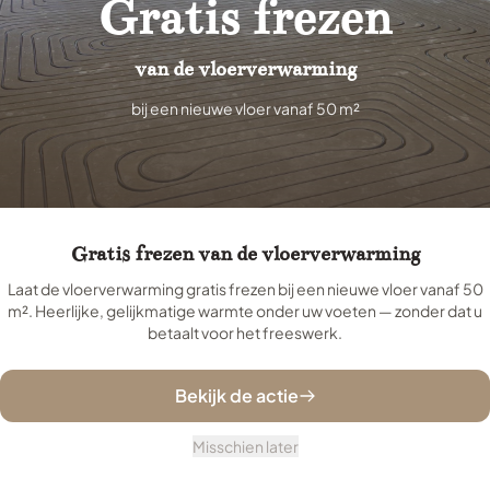
Gratis frezen
van de vloerverwarming
bij een nieuwe vloer vanaf 50 m²
Gratis frezen van de vloerverwarming
ONDERDEEL VAN DE CO
Laat de vloerverwarming gratis frezen bij een nieuwe vloer vanaf 50
Rebel
m². Heerlijke, gelijkmatige warmte onder uw voeten — zonder dat u
betaalt voor het freeswerk.
Flaviker
Bekijk de actie
De tegels van de lijn R
afbeelding speelt met d
Misschien later
uit uw kamer haalt.