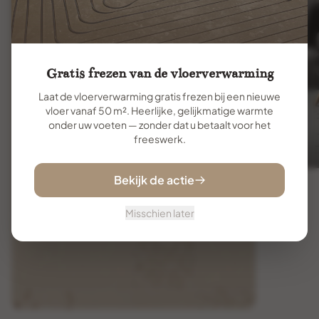
Gratis frezen van de vloerverwarming
Laat de vloerverwarming gratis frezen bij een nieuwe
vloer vanaf 50 m². Heerlijke, gelijkmatige warmte
onder uw voeten — zonder dat u betaalt voor het
freeswerk.
Bekijk de actie
Misschien later