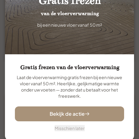
Gratis frezen
van de vloerverwarming
bij een nieuwe vloer vanaf 50 m²
Gratis frezen van de vloerverwarming
Familiar Grey Small
Laat de vloerverwarming gratis frezen bij een nieuwe
1 formaat
vloer vanaf 50 m². Heerlijke, gelijkmatige warmte
onder uw voeten — zonder dat u betaalt voor het
freeswerk.
Stonelook
Bekijk de actie
Misschien later