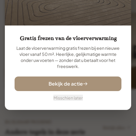
Gratis frezen van de vloerverwarming
Laat de vloerverwarming gratis frezen bij een nieuwe
vloer vanaf 50 m². Heerlijke, gelijkmatige warmte
onder uw voeten — zonder dat u betaalt voor het
freeswerk.
Bekijk de actie
Misschien later
BIJ ELKAAR PASSEND
Bekijk alles
Andere tegels in deze serie