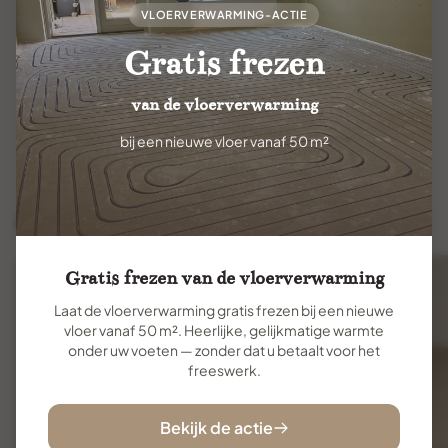
VLOERVERWARMING-ACTIE
de warmere beige, in een hedendaagse stijl
herinterpreteerd in een zeer tastbare
Gratis frezen
porseleinen st...
van de vloerverwarming
Bekijk de volledige collectie
bij een nieuwe vloer vanaf 50 m²
Sfeerbeelden uit deze collectie
Gratis frezen van de vloerverwarming
Laat de vloerverwarming gratis frezen bij een nieuwe
vloer vanaf 50 m². Heerlijke, gelijkmatige warmte
onder uw voeten — zonder dat u betaalt voor het
freeswerk.
Bekijk de actie