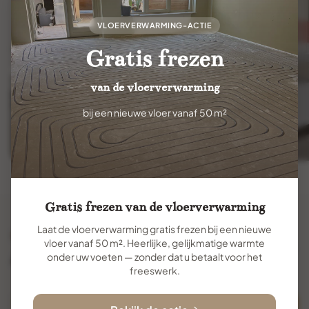
VLOERVERWARMING-ACTIE
Gratis frezen
van de vloerverwarming
bij een nieuwe vloer vanaf 50 m²
Gratis frezen van de vloerverwarming
Laat de vloerverwarming gratis frezen bij een nieuwe
BIJ ELKAAR PASSEND
vloer vanaf 50 m². Heerlijke, gelijkmatige warmte
Bekijk alles
Andere tegels in deze serie
onder uw voeten — zonder dat u betaalt voor het
freeswerk.