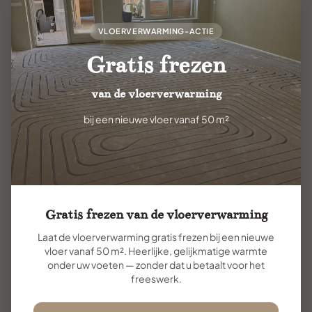
VLOERVERWARMING-ACTIE
Gratis frezen
van de vloerverwarming
bij een nieuwe vloer vanaf 50 m²
Gratis frezen van de vloerverwarming
Laat de vloerverwarming gratis frezen bij een nieuwe
vloer vanaf 50 m². Heerlijke, gelijkmatige warmte
onder uw voeten — zonder dat u betaalt voor het
freeswerk.