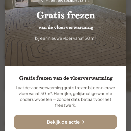
VLOERVERWARMING-ACTIE
Sfeerbeelden uit deze collectie
Gratis frezen
van de vloerverwarming
bij een nieuwe vloer vanaf 50 m²
Gratis frezen van de vloerverwarming
Laat de vloerverwarming gratis frezen bij een nieuwe
vloer vanaf 50 m². Heerlijke, gelijkmatige warmte
onder uw voeten — zonder dat u betaalt voor het
freeswerk.
Bekijk de actie
BIJ ELKAAR PASSEND
Bekijk alles