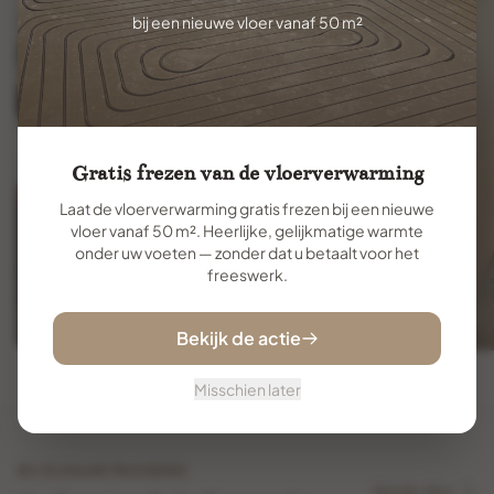
bij een nieuwe vloer vanaf 50 m²
Gratis frezen van de vloerverwarming
Laat de vloerverwarming gratis frezen bij een nieuwe
vloer vanaf 50 m². Heerlijke, gelijkmatige warmte
onder uw voeten — zonder dat u betaalt voor het
freeswerk.
Bekijk de actie
Misschien later
BIJ ELKAAR PASSEND
Bekijk alles