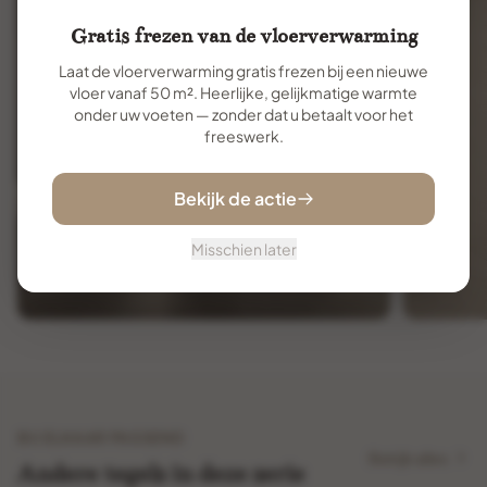
Gratis frezen van de vloerverwarming
Laat de vloerverwarming gratis frezen bij een nieuwe
vloer vanaf 50 m². Heerlijke, gelijkmatige warmte
onder uw voeten — zonder dat u betaalt voor het
freeswerk.
Bekijk de actie
Misschien later
BIJ ELKAAR PASSEND
Bekijk alles
Andere tegels in deze serie