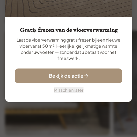
Sfeerbeelden uit deze collectie
Gratis frezen van de vloerverwarming
Laat de vloerverwarming gratis frezen bij een nieuwe
vloer vanaf 50 m². Heerlijke, gelijkmatige warmte
onder uw voeten — zonder dat u betaalt voor het
freeswerk.
Bekijk de actie
Misschien later