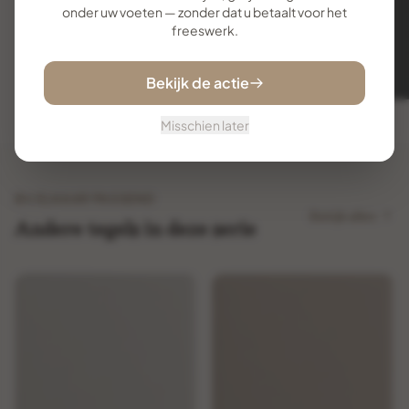
onder uw voeten — zonder dat u betaalt voor het
freeswerk.
Bekijk de actie
Misschien later
BIJ ELKAAR PASSEND
Bekijk alles
Andere tegels in deze serie