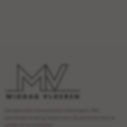
Uw specialist voor premium vloertegels. Met
jarenlange ervaring helpen wij u de perfecte vloer te
vinden en te realiseren.