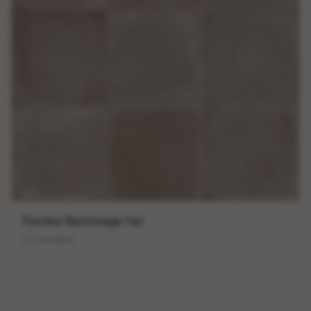
Flaviker Backstage Tan
5 formaten