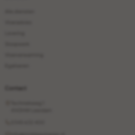
Alle diensten
Vloeradvies
Levering
Sloopwerk
Vloerverwarming
Egaliseren
Contact
Techniekweg 1
4143HW Leerdam
0345 632 400
info@middagvloeren.nl