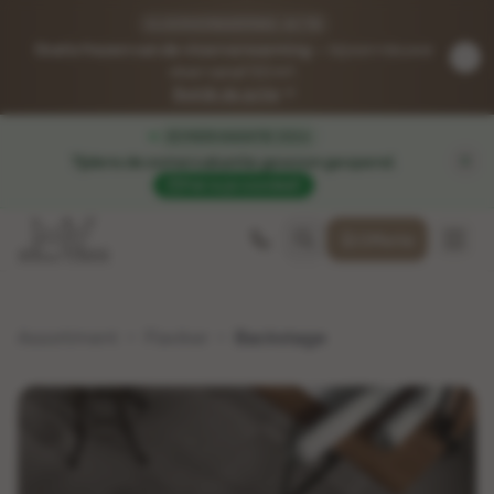
VLOERVERWARMING-ACTIE
Gratis frezen van de vloerverwarming
— bij een nieuwe
vloer vanaf 50 m².
Bekijk de actie
ZOMERVAKANTIE 2026
Tijdens de zomervakantie gewoon geopend
.
Pak nu je voordeel!
Offerte
Assortiment
Flaviker
Backstage