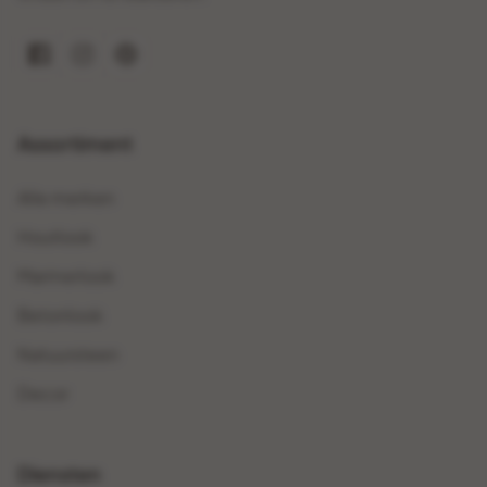
Assortiment
Alle merken
Houtlook
Marmerlook
Betonlook
Natuursteen
Decor
Diensten