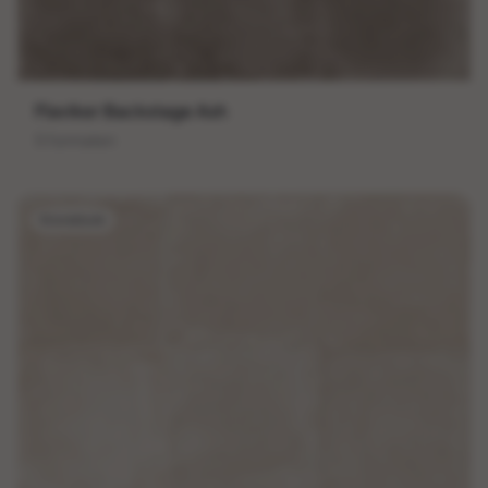
Flaviker Backstage Ash
5 formaten
Stonelook