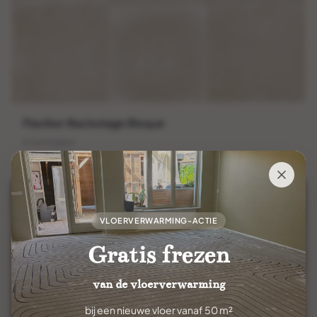
Flaviker Backstage Bisque
5 formaten
Stonelook
VLOERVERWARMING-ACTIE
Gratis frezen
van de vloerverwarming
bij een nieuwe vloer vanaf 50 m²