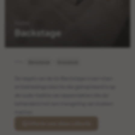
Flaviker
Backstage
Betonlook
Stonelook
STIJL
De tegels van de lijn Backstage is een vloer-
en bekledingcollectie die geïnspireerd is op
de oude traditie van oppervlakken die zijn
behandeld met een mengeling van stukken
marmer.
Offerte voor deze collectie