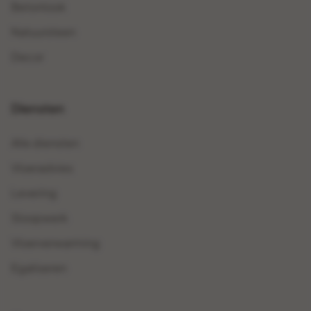
Betonlook
Natuursteen
Decor
Diensten
Alle diensten
Vloeradvies
Levering
Sloopwerk
Vloerverwarming
Egaliseren