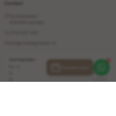
Contact
Techniekweg 1
4143HW Leerdam
0345 632 400
info@middagvloeren.nl
Openingstijden
1
Ma - Vr
10:00 - 17:00
Afspraak maken
Za
10:00 - 16:00
Zo
Gesloten
© 2026 Middag Vloeren. Alle rechten voorbehouden.
Veelgestelde vragen
Privacybeleid
Algemene voorwaarden