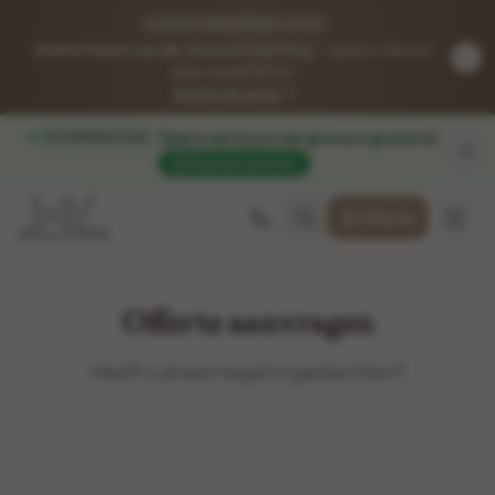
VLOERVERWARMING-ACTIE
Gratis frezen van de vloerverwarming
— bij een nieuwe
vloer vanaf 50 m².
Bekijk de actie
Tijdens de bouwvak gewoon geopend
.
BOUWVAK 2026
Afspraak plannen
Offerte
Offerte aanvragen
Heeft u al een tegel in gedachten?