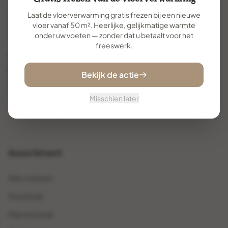
Laat de vloerverwarming gratis frezen bij een nieuwe
vloer vanaf 50 m². Heerlijke, gelijkmatige warmte
onder uw voeten — zonder dat u betaalt voor het
freeswerk.
Uw specialist voor premium vloertegels. Met
jarenlange ervaring helpen wij u de perfecte vloer te
Bekijk de actie
vinden en te realiseren.
Misschien later
Assortiment
Alle merken
Houtlook
Marmerlook