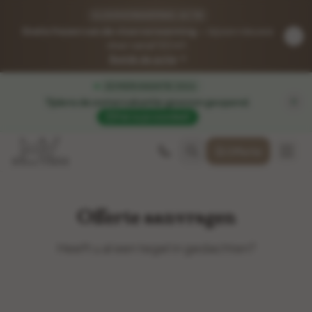
VLOERVERWARMING-ACTIE
Gratis frezen van de vloerverwarming
— bij een nieuwe
vloer vanaf 50 m².
Bekijk de actie
ZOMERVAKANTIE 2026
Tijdens de zomervakantie gewoon geopend
.
Pak nu je voordeel!
Offerte
Offerte aanvragen
Heeft u al een tegel in gedachten?