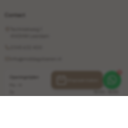
Contact
Techniekweg 1
4143HW Leerdam
0345 632 400
info@middagvloeren.nl
1
Openingstijden
Afspraak maken
Ma - Vr
10:00 - 17:00
Za
10:00 - 16:00
Zo
Gesloten