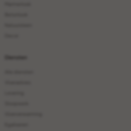
Marmerlook
Betonlook
Natuursteen
Decor
Diensten
Alle diensten
Vloeradvies
Levering
Sloopwerk
Vloerverwarming
Egaliseren