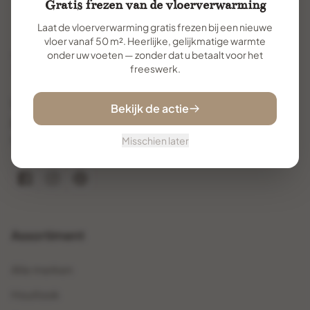
Gratis frezen van de vloerverwarming
Laat de vloerverwarming gratis frezen bij een nieuwe
vloer vanaf 50 m². Heerlijke, gelijkmatige warmte
onder uw voeten — zonder dat u betaalt voor het
freeswerk.
Uw specialist voor premium vloertegels. Met
Bekijk de actie
jarenlange ervaring helpen wij u de perfecte vloer te
vinden en te realiseren.
Misschien later
Assortiment
Alle merken
Houtlook