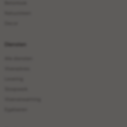
Betonlook
Natuursteen
Decor
Diensten
Alle diensten
Vloeradvies
Levering
Sloopwerk
Vloerverwarming
Egaliseren