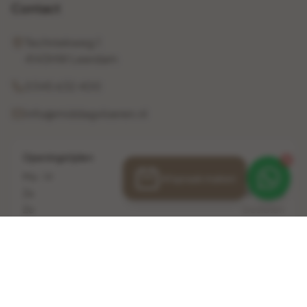
Contact
Techniekweg 1
4143HW Leerdam
0345 632 400
info@middagvloeren.nl
Openingstijden
1
Ma - Vr
10:00 - 17:00
Afspraak maken
Za
10:00 - 16:00
Zo
Gesloten
© 2026 Middag Vloeren. Alle rechten voorbehouden.
Veelgestelde vragen
Privacybeleid
Algemene voorwaarden