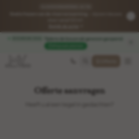
VLOERVERWARMING-ACTIE
Gratis frezen van de vloerverwarming
— bij een nieuwe
vloer vanaf 50 m².
Bekijk de actie
Tijdens de bouwvak gewoon geopend
.
BOUWVAK 2026
Afspraak plannen
Offerte
Offerte aanvragen
Heeft u al een tegel in gedachten?