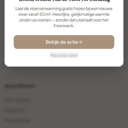
Laat de vloerverwarming gratis frezen bij een nieuwe
vloer vanaf 50 m². Heerlijke, gelijkmatige warmte
onder uw voeten — zonder dat u betaalt voor het
freeswerk.
Uw specialist voor premium vloertegels. Met
jarenlange ervaring helpen wij u de perfecte vloer te
Bekijk de actie
vinden en te realiseren.
Misschien later
Assortiment
Alle merken
Houtlook
Marmerlook