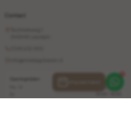
Contact
Techniekweg 1
4143HW Leerdam
0345 632 400
info@middagvloeren.nl
1
Openingstijden
Afspraak maken
Ma - Vr
10:00 - 17:00
Za
10:00 - 16:00
Zo
Gesloten