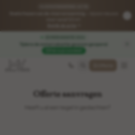
VLOERVERWARMING-ACTIE
Gratis frezen van de vloerverwarming
— bij een nieuwe
vloer vanaf 50 m².
Bekijk de actie
ZOMERVAKANTIE 2026
Tijdens de zomervakantie gewoon geopend
.
Pak nu je voordeel!
Offerte
Offerte aanvragen
Heeft u al een tegel in gedachten?