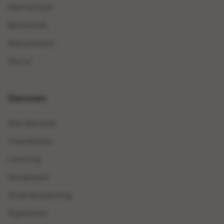
Marmerlook
Betonlook
Natuursteen
Decor
Diensten
Alle diensten
Vloeradvies
Levering
Sloopwerk
Vloerverwarming
Egaliseren