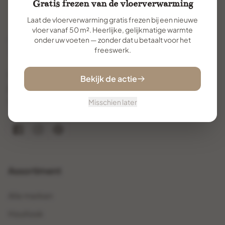
Gratis frezen van de vloerverwarming
Laat de vloerverwarming gratis frezen bij een nieuwe
vloer vanaf 50 m². Heerlijke, gelijkmatige warmte
onder uw voeten — zonder dat u betaalt voor het
freeswerk.
Uw specialist voor premium vloertegels. Met
Bekijk de actie
jarenlange ervaring helpen wij u de perfecte vloer te
vinden en te realiseren.
Misschien later
Assortiment
Alle merken
Houtlook