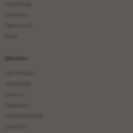
Marmerlook
Betonlook
Natuursteen
Decor
Diensten
Alle diensten
Vloeradvies
Levering
Sloopwerk
Vloerverwarming
Egaliseren