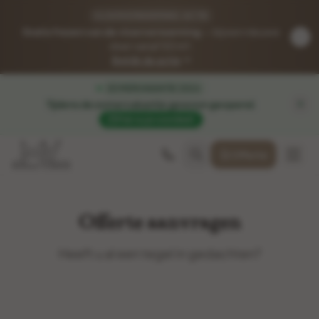
VLOERVERWARMING-ACTIE
Gratis frezen van de vloerverwarming
— bij een nieuwe
vloer vanaf 50 m².
Bekijk de actie
ZOMERVAKANTIE 2026
Tijdens de zomervakantie gewoon geopend
.
Pak nu je voordeel!
Offerte
Offerte aanvragen
Heeft u al een tegel in gedachten?