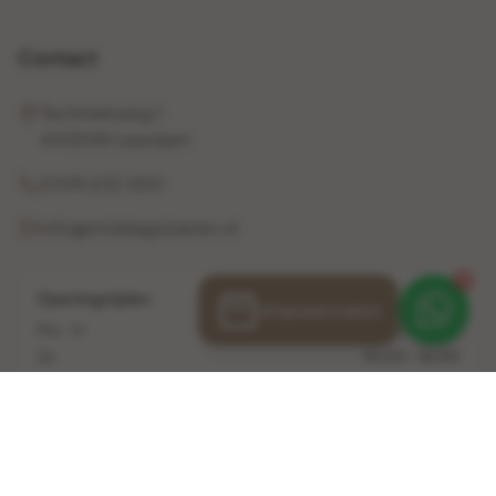
Contact
Techniekweg 1
4143HW Leerdam
0345 632 400
info@middagvloeren.nl
1
Openingstijden
Afspraak maken
Ma - Vr
10:00 - 17:00
Za
10:00 - 16:00
Zo
Gesloten