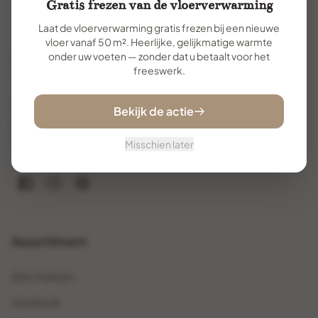
Gratis frezen van de vloerverwarming
Laat de vloerverwarming gratis frezen bij een nieuwe
vloer vanaf 50 m². Heerlijke, gelijkmatige warmte
onder uw voeten — zonder dat u betaalt voor het
freeswerk.
Uw specialist voor premium vloertegels. Met
Bekijk de actie
jarenlange ervaring helpen wij u de perfecte vloer te
vinden en te realiseren.
Misschien later
Assortiment
Alle merken
Houtlook