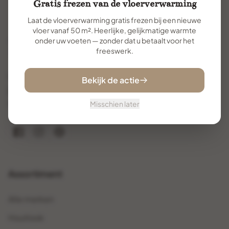
Gratis frezen van de vloerverwarming
Laat de vloerverwarming gratis frezen bij een nieuwe
vloer vanaf 50 m². Heerlijke, gelijkmatige warmte
onder uw voeten — zonder dat u betaalt voor het
freeswerk.
Uw specialist voor premium vloertegels. Met
Bekijk de actie
jarenlange ervaring helpen wij u de perfecte vloer te
vinden en te realiseren.
Misschien later
Assortiment
Alle merken
Houtlook