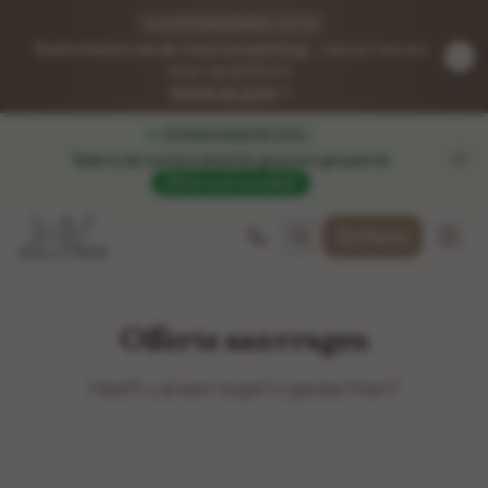
VLOERVERWARMING-ACTIE
Gratis frezen van de vloerverwarming
— bij een nieuwe
vloer vanaf 50 m².
Bekijk de actie
ZOMERVAKANTIE 2026
Tijdens de zomervakantie gewoon geopend
.
Pak nu je voordeel!
Offerte
Offerte aanvragen
Heeft u al een tegel in gedachten?