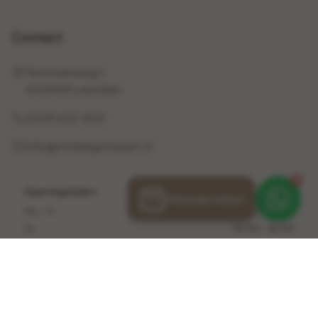
Contact
Techniekweg 1
4143HW Leerdam
0345 632 400
info@middagvloeren.nl
1
Openingstijden
Afspraak maken
Ma - Vr
10:00 - 17:00
Za
10:00 - 16:00
Zo
Gesloten