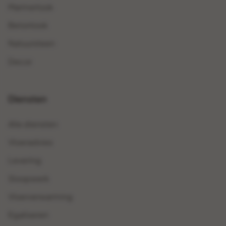
Marmerlook
Betonlook
Natuursteen
Decor
Diensten
Alle diensten
Vloeradvies
Levering
Sloopwerk
Vloerverwarming
Egaliseren