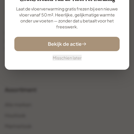
Laat de vloerverwarming gratis frezen bij een nieuwe
vloer vanaf 50 m². Heerlijke, gelijkmatige warmte
onder uw voeten — zonder dat u betaalt voor het
freeswerk.
Uw specialist voor premium vloertegels. Met
jarenlange ervaring helpen wij u de perfecte vloer te
Bekijk de actie
vinden en te realiseren.
Misschien later
Assortiment
Alle merken
Houtlook
Marmerlook