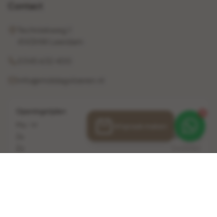
Contact
Techniekweg 1
4143HW Leerdam
0345 632 400
info@middagvloeren.nl
Openingstijden
1
Ma - Vr
10:00 - 17:00
Afspraak maken
Za
10:00 - 16:00
Zo
Gesloten
© 2026 Middag Vloeren. Alle rechten voorbehouden.
Veelgestelde vragen
Privacybeleid
Algemene voorwaarden