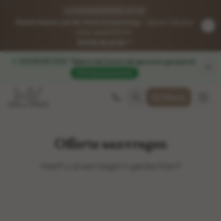
VLOERVERWARMING-ACTIE
Gratis frezen van de vloerverwarming
— bij een nieuwe
vloer vanaf 50 m².
Bekijk de actie
Tijdens de bouwvak gewoon geopend
.
BOUWVAK 2026
Afspraak plannen
Offerte
Offerte aanvragen
Heeft u al een tegel in gedachten?