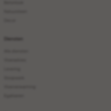
Betonlook
Natuursteen
Decor
Diensten
Alle diensten
Vloeradvies
Levering
Sloopwerk
Vloerverwarming
Egaliseren