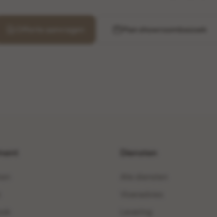
Offerte aanvragen
Plan showroombezoek
ment
Diensten
ken
Alle diensten
k
Vloeradvies
ook
Levering