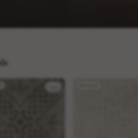
ls
ok
Betonlook
1 maat