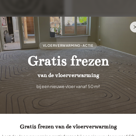
a Ceramiche Betonepoque
Terratinta Ceramiche Betonepoqu
poque Emma Clay - Mud
Betonepoque Emma Whit
Grey
VLOERVERWARMING-ACTIE
Gratis frezen
ok
Betonlook
1 maat
van de vloerverwarming
bij een nieuwe vloer vanaf 50 m²
Gratis frezen van de vloerverwarming