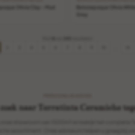
poque Olivia Clay - Mud
Betonepoque Olivia Whit
Grey
1
tot
16
van
240
resultaten
2
3
4
5
6
7
8
9
10
...
14
PERSOONLIJK ADVIES
zoek naar Terratinta Ceramiche teg
onze showroom van 1500m² en bekijk het complete Te
che assortiment. Onze adviseurs helpen u graag bij uw