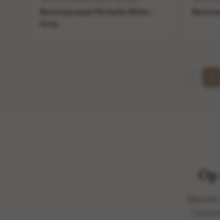
Betonepoque Michelle White -
Betone
Grey
1
Op 
Bezoek 
Cerami