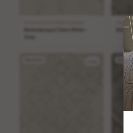
Terratinta Ceramiche Betonepoque
Terratint
Betonepoque Claire White -
Betone
Grey
Betonlook
Betonlo
1 maat