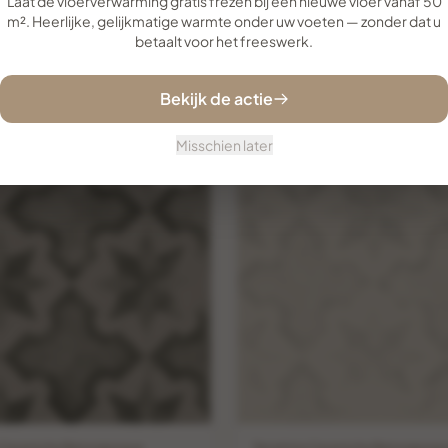
Laat de vloerverwarming gratis frezen bij een nieuwe vloer vanaf 50
m². Heerlijke, gelijkmatige warmte onder uw voeten — zonder dat u
a Ceramiche Betonepoque
Terratinta Ceramiche Betonepoqu
betaalt voor het freeswerk.
poque Louise Clay - Mud
Betonepoque Louise Whit
Grey
Bekijk de actie
Misschien later
ok
Betonlook
1 maat
a Ceramiche Betonepoque
Terratinta Ceramiche Betonepoqu