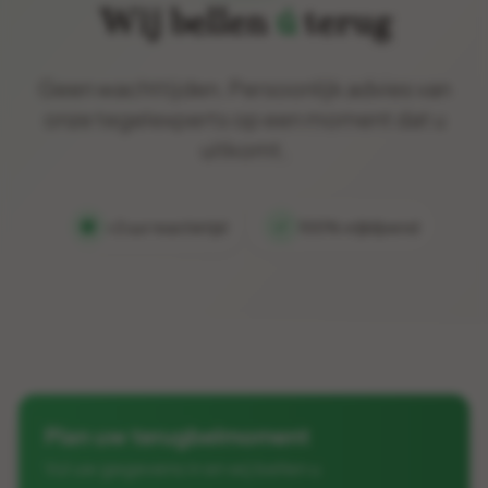
Wij bellen
ú
terug
Geen wachttijden. Persoonlijk advies van
onze tegelexperts op een moment dat u
uitkomt.
<2 uur reactietijd
100% vrijblijvend
Plan uw terugbelmoment
Vul uw gegevens in en wij bellen u