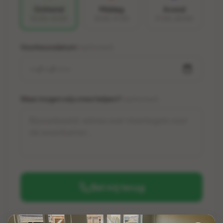
Ochtend
Middag
Avond
10:00-12:00
12:00-17:00
17:00-20:00
Voorkeursdatum
(optioneel)
Waar mogen wij u mee helpen?
(optioneel)
Bel mij terug