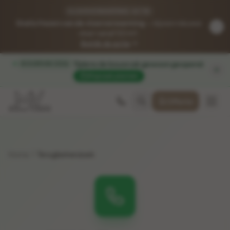
VLOERVERWARMING-ACTIE
Gratis frezen van de vloerverwarming
— bij een nieuwe
vloer vanaf 50 m².
Bekijk de actie
Tijdens de bouwvak gewoon geopend
.
BOUWVAK 2026
Afspraak plannen
Offerte
Home
Terugbelverzoek