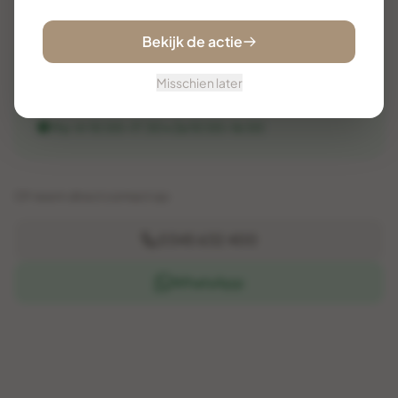
Bekijk de actie
Onze adviseurs
JV
PK
MH
Misschien later
staan voor u klaar
Ma-Vr 10:00-17:30 • Za 10:00-16:00
Of neem direct contact op:
0345 632 400
WhatsApp