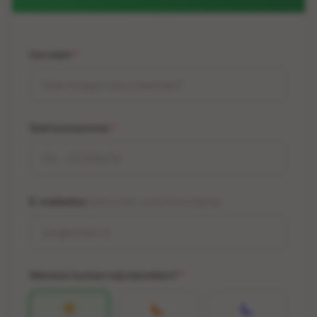
Uw naam
*
Telefoonnummer
*
E-mailadres
(optioneel, voor bevestiging)
Wanneer kunnen wij u bereiken?
*