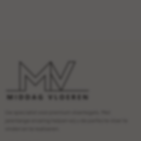
Uw specialist voor premium vloertegels. Met
jarenlange ervaring helpen wij u de perfecte vloer te
vinden en te realiseren.