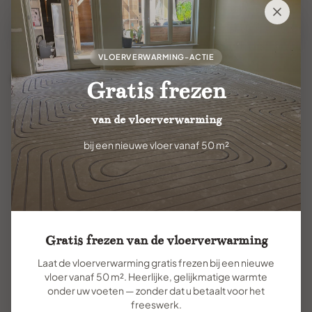
Uw gegevens worden veilig verwerkt en nooit
gedeeld
VLOERVERWARMING-ACTIE
Waarom terugbellen?
Gratis frezen
van de vloerverwarming
Persoonlijke aandacht
bij een nieuwe vloer vanaf 50 m²
Onze ervaren adviseurs nemen alle tijd voor uw
vragen
Direct antwoord
Krijg meteen antwoord op al uw vragen over tegels
Gratis frezen van de vloerverwarming
Laat de vloerverwarming gratis frezen bij een nieuwe
vloer vanaf 50 m². Heerlijke, gelijkmatige warmte
Geen verplichtingen
onder uw voeten — zonder dat u betaalt voor het
Vrijblijvend advies zonder verkoopdruk
freeswerk.